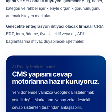
İçerik ve SEO odaklı büyüyen işletmeler
Blog, haber,
kategori ve rehber içerikleriyle organik görünürlüğünü
artırmak isteyen markalar.
Gelecekte entegrasyon ihtiyacı olacak firmalar
CRM,
ERP, form, ödeme, üyelik, teklif veya dış API
bağlantılarına ihtiyaç duyabilecek işletmeler.
AI-Ready İçerik Mimarisi
CMS yapısını cevap
motorlarına hazır kuruyoruz.
Yeni dönemde yalnızca Google’da listelenmek
yeterli değil. Markaların, yapay zeka destekli
cevap sistemleri tarafından anlaşılabilir,