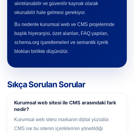
alıntılanabilir ve güvenilir kaynak olarak
okunabilir hale gelmesi gerekiyor.
Bu nedenle kurumsal web ve CMS projelerinde
başlık hiyerarşisi, özet alanları, FAQ yapıları,
schema.org işaretlemeleri ve semantik içerik
blokları birlikte düşünülür.
Sıkça Sorulan Sorular
Kurumsal web sitesi ile CMS arasındaki fark
nedir?
Kurumsal web sitesi markanın dijital yüzüdür.
CMS ise bu sitenin içeriklerinin yönetildiği