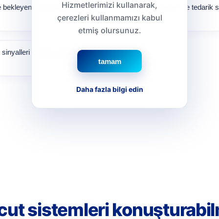
Hizmetlerimizi kullanarak,
bekleyen siparişler birlikte takip
Yoldaki ürünler ve tedarik 
çerezleri kullanmamızı kabul
taşınabilir.
etmiş olursunuz.
k sinyalleri operasyonla birlikte
tamam
Daha fazla bilgi edin
cut sistemleri konuşturabi