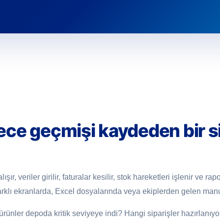
ece geçmişi kaydeden bir s
r, veriler girilir, faturalar kesilir, stok hareketleri işlenir ve rap
arklı ekranlarda, Excel dosyalarında veya ekiplerden gelen manue
rünler depoda kritik seviyeye indi? Hangi siparişler hazırlanıy