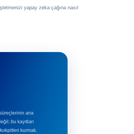
k işletmenizi yapay zeka çağına nasıl
 süreçlerinin ana
ğil; bu kayıtları
kokpitleri kurmak.