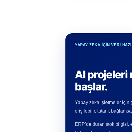
YAPAY ZEKA İÇİN VERİ HAZI
AI projeleri
başlar.
Yapay zeka işletmeler için 
erişilebilir, tutarlı, bağlams
ERP’de duran stok bilgisi, e