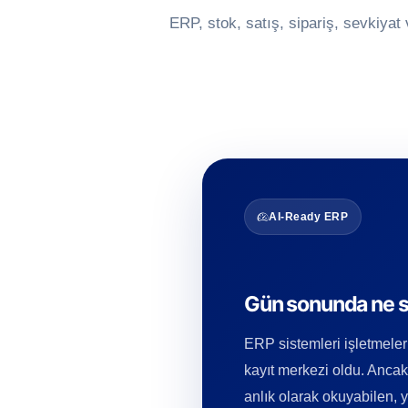
ERP, stok, satış, sipariş, sevkiyat 
AI-Ready ERP
Gün sonunda ne sa
ERP sistemleri işletmeler i
kayıt merkezi oldu. Ancak 
anlık olarak okuyabilen, 