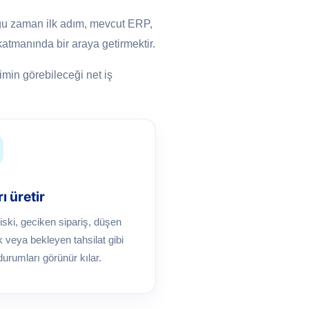
oğu zaman ilk adım, mevcut ERP,
atmanında bir araya getirmektir.
timin görebileceği net iş
ı üretir
iski, geciken sipariş, düşen
ık veya bekleyen tahsilat gibi
 durumları görünür kılar.