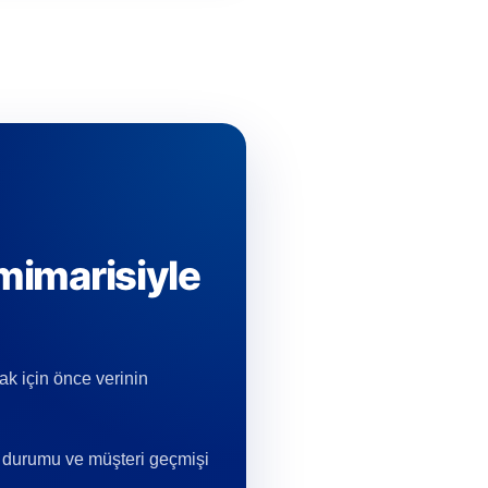
 mimarisiyle
ak için önce verinin
lat durumu ve müşteri geçmişi