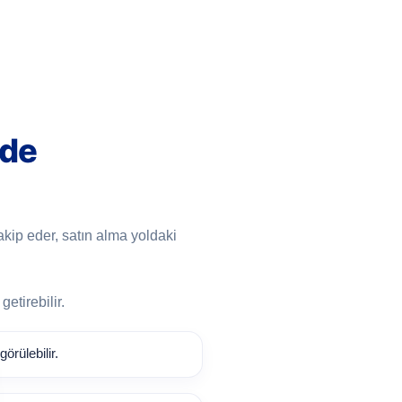
mde
akip eder, satın alma yoldaki
etirebilir.
örülebilir.